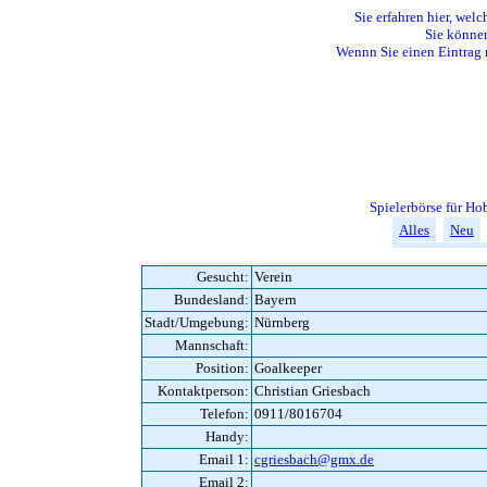
Sie erfahren hier, welc
Sie können
Wennn Sie einen Eintrag 
Spielerbörse für H
Alles
Neu
Gesucht:
Verein
Bundesland:
Bayern
Stadt/Umgebung:
Nürnberg
Mannschaft:
Position:
Goalkeeper
Kontaktperson:
Christian Griesbach
Telefon:
0911/8016704
Handy:
Email 1:
cgriesbach@gmx.de
Email 2: