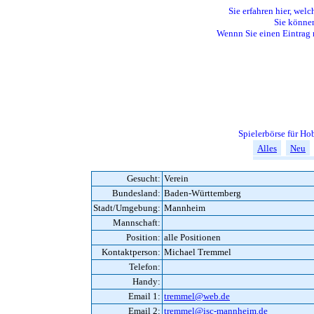
Sie erfahren hier, welc
Sie können
Wennn Sie einen Eintrag 
Spielerbörse für H
Alles
Neu
Gesucht:
Verein
Bundesland:
Baden-Württemberg
Stadt/Umgebung:
Mannheim
Mannschaft:
Position:
alle Positionen
Kontaktperson:
Michael Tremmel
Telefon:
Handy:
Email 1:
tremmel@web.de
Email 2:
tremmel@isc-mannheim.de