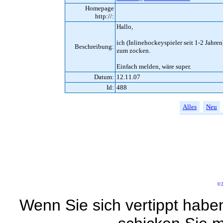
Homepage
http://:
Hallo,
ich (Inlinehockeyspieler seit 1-2 Jah
Beschreibung:
zum zocken.
Einfach melden, wäre super.
Datum:
12.11.07
Id:
488
Alles
Neu
©2
Wenn Sie sich vertippt habe