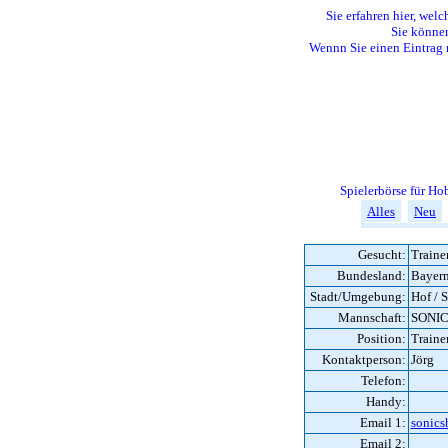
Sie erfahren hier, welc
Sie können
Wennn Sie einen Eintrag 
Spielerbörse für H
Alles
Neu
Gesucht:
Traine
Bundesland:
Bayer
Stadt/Umgebung:
Hof / 
Mannschaft:
SONIC
Position:
Traine
Kontaktperson:
Jörg
Telefon:
Handy:
Email 1:
sonics
Email 2: