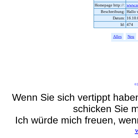
Homepage http://:
www.so
Beschreibung:
Hallo 
Datum:
16.10.
Id:
474
Alles
Neu
©2
Wenn Sie sich vertippt habe
schicken Sie m
Ich würde mich freuen, wen