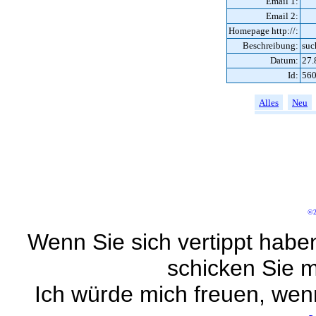
Email 1:
Email 2:
Homepage http://:
Beschreibung:
suc
Datum:
27.
Id:
56
Alles
Neu
©2
Wenn Sie sich vertippt habe
schicken Sie m
Ich würde mich freuen, wen