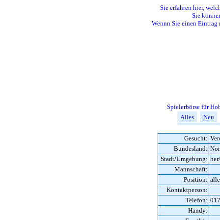
Sie erfahren hier, welc
Sie können
Wennn Sie einen Eintrag 
Spielerbörse für H
Alles
Neu
Gesucht:
Ver
Bundesland:
Nor
Stadt/Umgebung:
her/
Mannschaft:
Position:
all
Kontaktperson:
Telefon:
01
Handy: