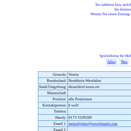
Sie erfahren hier, welc
Sie können
Wennn Sie einen Eintrag 
Spielerbörse für H
Alles
Neu
Gesucht:
Verein
Bundesland:
Nordrhein-Westfalen
Stadt/Umgebung:
düsseldorf neuss etc
Mannschaft:
Position:
alle Positionen
Kontaktperson:
h wolf
Telefon:
Handy:
0173 5339200
Email 1:
steinobjekte@googlemail.com
Email 2: