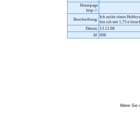
Homepage
http://:
Ich suche einen Hobbyve
Beschreibung:
bin ich mit 1,73 n bissc
Datum:
13.12.08
Id:
606
Wenn Sie s