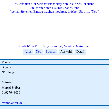
Sie erfahren hier, welcher Eishockey Verein die Spieler sucht.
Sie können sich als Spieler anbieten!
Wennn Sie einen Eintrag machen möchten, drücken Sie bitte "Neu"
Spielerbörse für Hobby-Eishockey Vereine Deutschland
Alles
Neu
Suchen
Auswahl
Detail
:
Verein
:
Bayern
:
Nürnberg
:
:
Stürmer
:
Marcel Stüber
:
01627648030
:
:
ms686@web.de
: