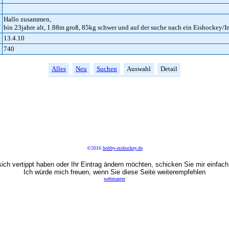
:
Hallo zusammen,
:
bin 23jahre alt, 1.88m groß, 85kg schwer und auf der suche nach ein Eishockey/I
:
13.4.10
:
740
Alles
Neu
Suchen
Auswahl
Detail
©2016
hobby-eishockey.de
ich vertippt haben oder Ihr Eintrag ändern möchten, schicken Sie mir einfach
Ich würde mich freuen, wenn Sie diese Seite weiterempfehlen
webmaster