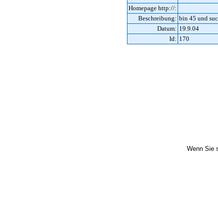
Homepage http://:
Beschreibung:
bin 45 und suc
Datum:
19.9.04
Id:
170
Wenn Sie s