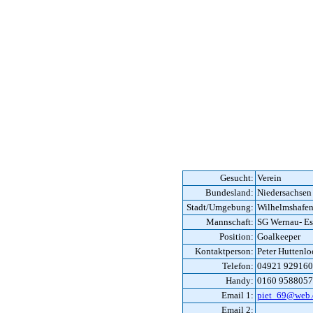
Gesucht:
Verein
Bundesland:
Niedersachsen
Stadt/Umgebung:
Wilhelmshafe
Mannschaft:
SG Wernau- Es
Position:
Goalkeeper
Kontaktperson:
Peter Huttenlo
Telefon:
04921 929160
Handy:
0160 9588057
Email 1:
piet_69@web.
Email 2: