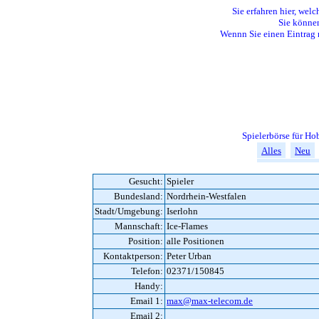
Sie erfahren hier, welc
Sie können
Wennn Sie einen Eintrag 
Spielerbörse für H
Alles
Neu
Gesucht:
Spieler
Bundesland:
Nordrhein-Westfalen
Stadt/Umgebung:
Iserlohn
Mannschaft:
Ice-Flames
Position:
alle Positionen
Kontaktperson:
Peter Urban
Telefon:
02371/150845
Handy:
Email 1:
max@max-telecom.de
Email 2: