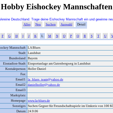
Hobby Eishockey Mannschaften
ereine Deutschland. Trage deine Eishockey Mannschaft ein und gewinne neu
Alles
Neu
Suchen
Auswahl
Detail
F
G
H
I
J
K
L
M
N
O
P
Q
R
S
T
U
hockey Mannschaft:
LA Blues
Stadt:
Landshut
Bundesland:
Bayern
Eisstadion-Stadt:
Eissportanlage am Gutenbergweg in Landshut
Kontaktperson:
Holler Daniel
Fax:
Email1:
la_blues_team@yahoo.de
Email2:
danielholler@yahoo.de
Email3:
Marktplatz:
Homepage:
www.la-blues.de
Sonstiges:
Suchen Gegner für Freundschaftsspiele im Umkreis von 100 
Datum:
24.9.06