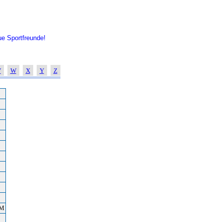
e Sportfreunde!
V
W
X
Y
Z
KM