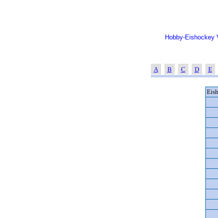
Hobby-Eishockey V
A
B
C
D
E
Eis