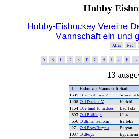
Hobby Eisho
Hobby-Eishockey Vereine De
Mannschaft ein und 
Alles
Neu
A
B
C
D
E
F
G
H
I
J
K
L
13 ausge
Id
Eishockey Mannschaft
Stadt
1505
Oder Griffins e.V.
Schwedt/O
1468
Old Ducks e.V.
Krefeld
1164
Oberland Tornadoes
Bad Tölz
805
Old Bulldogs
Unna
656
Oldtimer Iserlohn
Iserlohn
271
Old Boys Burgau
Burgau
1037
Oldboys
Eppelheim