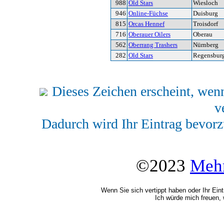
988
Old Stars
Wiesloch
946
Online-Füchse
Duisburg
815
Orcas Hennef
Troisdorf
716
Oberauer Oilers
Oberau
562
Oberrang Trashers
Nürnberg
282
Old Stars
Regensbur
Dieses Zeichen erscheint, wenn
v
Dadurch wird Ihr Eintrag bevorz
©2023
Mehr
Wenn Sie sich vertippt haben oder Ihr Ein
Ich würde mich freuen, 