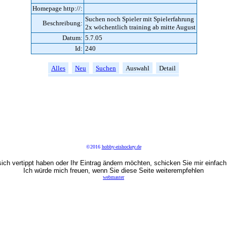
Homepage http://:
Suchen noch Spieler mit Spielerfahrung
Beschreibung:
2x wöchentlich training ab mitte August
Datum:
5.7.05
Id:
240
Alles
Neu
Suchen
Auswahl
Detail
©2016
hobby-eishockey.de
ich vertippt haben oder Ihr Eintrag ändern möchten, schicken Sie mir einfach
Ich würde mich freuen, wenn Sie diese Seite weiterempfehlen
webmaster