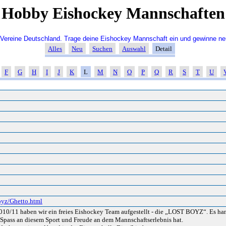
Hobby Eishockey Mannschaften
ereine Deutschland. Trage deine Eishockey Mannschaft ein und gewinne ne
Alles
Neu
Suchen
Auswahl
Detail
F
G
H
I
J
K
L
M
N
O
P
Q
R
S
T
U
yz/Ghetto.html
010/11 haben wir ein freies Eishockey Team aufgestellt - die „LOST BOYZ“. Es han
Spass an diesem Sport und Freude an dem Mannschaftserlebnis hat.