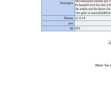
Wir trainieren einmal pro
Sonstiges:
Es handelt sich bei den LO
Du zahlst nur für deine Zei
Uns geht es ausschließlic
Datum:
21.9.10
pnr:
Id:
955
Wenn Sie s