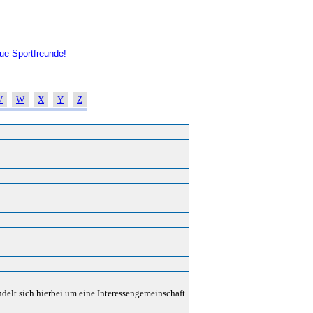
ue Sportfreunde!
V
W
X
Y
Z
delt sich hierbei um eine Interessengemeinschaft.