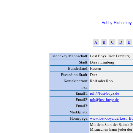
Hobby-Eishockey V
A
B
C
D
E
Eishockey Mannschaft:
Lost Boyz Diez Limburg
Stadt:
Diez / Limburg
Bundesland:
Hessen
Eisstadion-Stadt:
Diez
Kontaktperson:
Rolf oder Rob
Fax:
Email1:
rolf@lost-boyz.de
Email2:
rob@lost-boyz.de
Email3:
Marktplatz:
Homepage:
www.lost-boyz.de/Lost_Bo
Mit dem Start der Saison 2
Mitmachen kann jeder der 