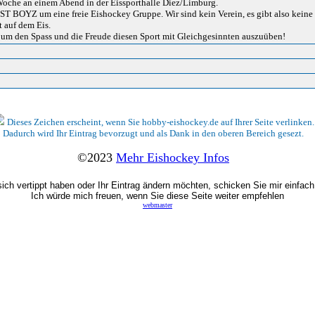
 Woche an einem Abend in der Eissporthalle Diez/Limburg.
ST BOYZ um eine freie Eishockey Gruppe. Wir sind kein Verein, es gibt also keine 
t auf dem Eis.
h um den Spass und die Freude diesen Sport mit Gleichgesinnten auszuüben!
Dieses Zeichen erscheint, wenn Sie hobby-eishockey.de auf Ihrer Seite verlinken.
Dadurch wird Ihr Eintrag bevorzugt und als Dank in den oberen Bereich gesezt.
©2023
Mehr Eishockey Infos
ich vertippt haben oder Ihr Eintrag ändern möchten, schicken Sie mir einfach
Ich würde mich freuen, wenn Sie diese Seite weiter empfehlen
webmaster