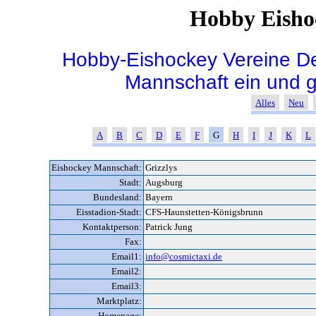
Hobby Eisho
Hobby-Eishockey Vereine De
Mannschaft ein und 
Alles
Neu
A
B
C
D
E
F
G
H
I
J
K
L
Eishockey Mannschaft:
Grizzlys
Stadt:
Augsburg
Bundesland:
Bayern
Eisstadion-Stadt:
CFS-Haunstetten-Königsbrunn
Kontaktperson:
Patrick Jung
Fax:
Email1:
info@cosmictaxi.de
Email2:
Email3:
Marktplatz:
Homepage: