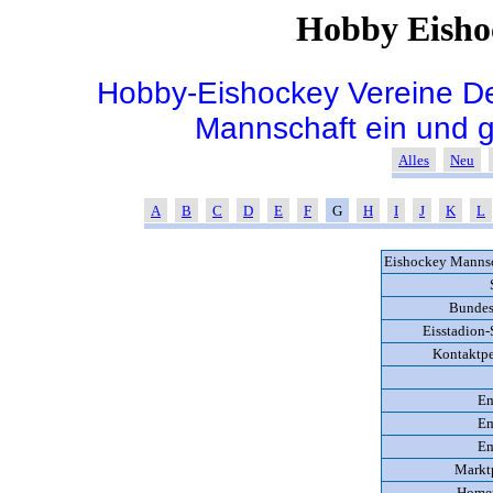
Hobby Eisho
Hobby-Eishockey Vereine De
Mannschaft ein und 
Alles
Neu
A
B
C
D
E
F
G
H
I
J
K
L
Eishockey Mannsc
Bundes
Eisstadion-
Kontaktpe
Em
Em
Em
Marktp
Home